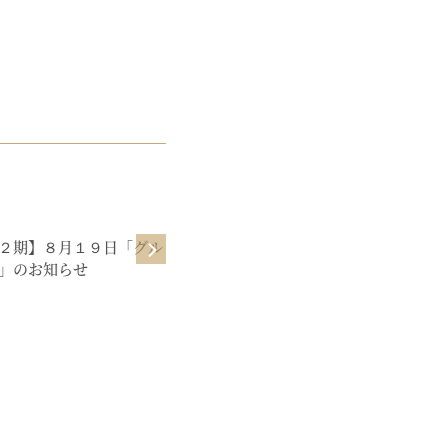
NEWS
２期】８月１９日「グル
【億ガール】８月７日「講義」のお
」のお知らせ
知らせ