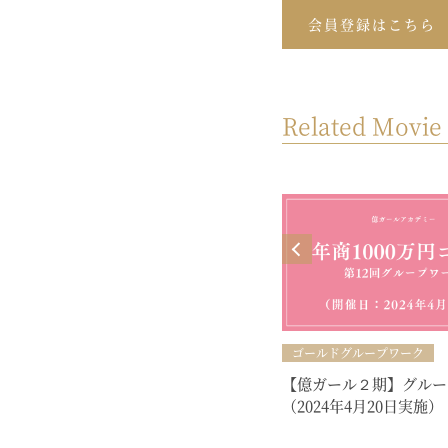
会員登録はこちら
Related Movie
ゴールドグループワーク
【億ガール２期】グルー
（2024年4月20日実施）